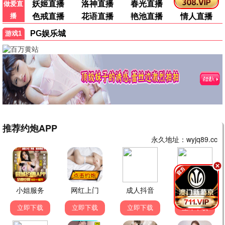
追剧小能手
10分钟前
刚看完《过往人生》，后劲太大，日韩感情戏太细
腻了！
首尔之春
1小时前
求推荐类似《寄生虫》的韩国电影，压抑又深刻。
东京电影节
3小时前
是枝裕和新作什么时候上线？等好久了！
泡菜妹纸
5小时前
《财阀家的小儿子》结局没烂尾，可以冲！
日剧跑
昨天