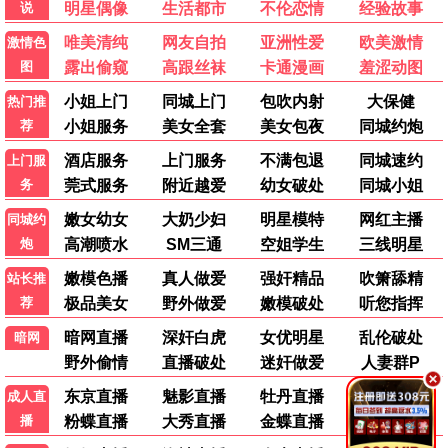
🍿
最新短剧
更多 →
更新至第8集
更新至第18集
7.0
7.0
一念初见锦衣谣
白夜暗影
张南,查杰
茅子俊,周彦辰
完结
7.0
老太片场跑龙套
王彬彬
一念初见锦衣谣
更新至第8集
白夜暗影
更新至第18集
老太片场跑龙套
完结
💬 影迷留言 · 互动讨论