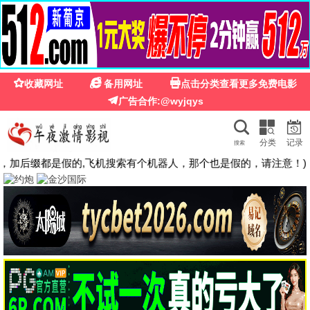
🇯🇵🇰🇷
星星影院官网
· 高清优选
搜索
首页
电影
电视剧
综艺
动漫
短剧
🔥
热播推荐
更多 →
已完结
HD
4.0
1.0
你好现任
亡命之途
翁虹,冯雷,温心
妻夫木聪,丰川悦司
HD
HD
10.0
5.0
金刀出鞘
醒狮
张永达,闫鹿杨
黄秋生,吴镇宇
HD
10.0
4.0
谁能背我飞行
孙序博,王建国
HD